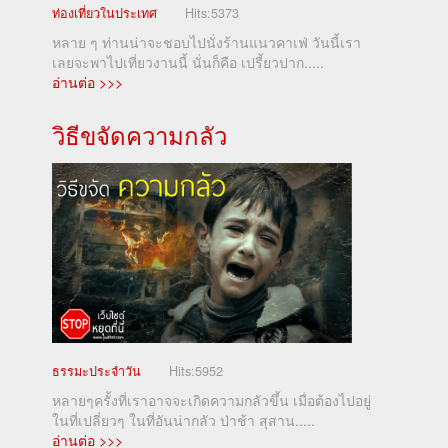
ท่องเที่ยวในประเทศ
Hits:
5373
หลาย ๆ ท่านน่าจะชอบไปนั่งร้านแนวคาเฟ่ วันนี้เรา
เลยจะพาไปเที่ยวงานนี้ นั่นก็คือ เปรี้ยวปาก.....
อ่านต่อ >>>
วิธีขจัดความกลัว
ธรรมะประจำวัน
Hits:
5952
หลายๆครั้งที่เราอาจจะเกิดความกลัวขึ้น เมื่อต้องไปอยู่
ในที่เปลี่ยวๆ ในที่อันน่ากลัว ป่าช้า สุสาน.....
อ่านต่อ >>>