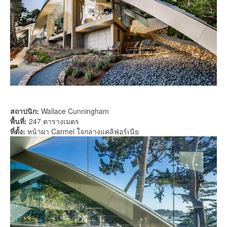
สถาปนิก:
Wallace Cunningham
พื้นที่:
247 ตารางเมตร
ที่ตั้ง:
หน้าผา Carmel ใจกลางแคลิฟอร์เนีย