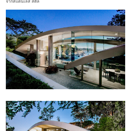
จากสแตนเลส สตีล