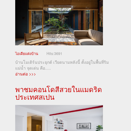
ไอเดียแต่งบ้าน
Hits:
3691
บ้านโมเดิร์นประยุกต์ เวียดนามหลังนี้ ตั้งอยู่ในพื้นที่ริม
แม่น้ำ จุดเด่น คือ.....
อ่านต่อ >>>
พาชมคอนโดสีสวยในแมดริด
ประเทศสเปน