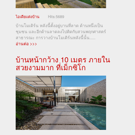
ไอเดียแต่งบ้าน
Hits:
5689
บ้านโมเดิร์น หลังนี้ตั้งอยู่บานที่ลาด ด้านหนึ่งเป็น
ชุมชน และอีกด้านลาดลงไปติดกับสวนพฤกศาสตร์
สาธารณะ การวางบ้านโมเดิร์นหลังนี้นั้น.....
อ่านต่อ >>>
บ้านหน้ากว้าง 10 เมตร ภายใน
สวยงามมาก ที่เม็กซิโก