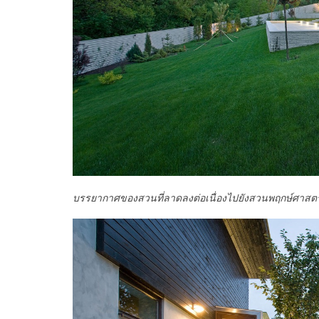
บรรยากาศของสวนที่ลาดลงต่อเนื่องไปยังสวนพฤกษ์ศาสตร