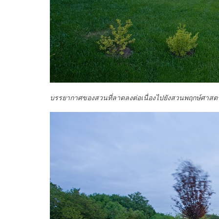
บรรยากาศของสวนที่ลาดลงต่อเนื่องไปยังสวนพฤกษ์ศาสตร