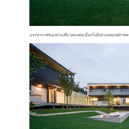
บรรยากาศของสวนที่ลาดลงต่อเนื่องไปยังสวนพฤกษ์ศาสตร