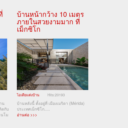
่
บ้านหน้ากว้าง 10 เมตร
ภายในสวยงามมาก ที่
เม็กซิโก
ไอเดียแต่งบ้าน
Hits:
20193
้าน
บ้านหลังนี้ ตั้งอยู่ที่ เมืองเมริดา (Mérida)
ิดกับ
ประเทศเม็กซิโก.....
านโม
อ่านต่อ >>>