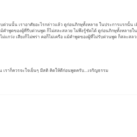
งพูดรีบด่วนนั้น เราอาศัยอะไรกล่าวแล้ว ดูก่อนภิกษุทั้งหลาย ในประการแรกนั้น เม
้คำพูดของผู้ที่รีบด่วนพูด ก็ไม่สละสลวย ไม่พึงรู้ชัดได้ ดูก่อนภิกษุทั้งหลายใน
ม่แกว่ง เสียงก็ไม่พร่า คอก็ไม่เครือ แม้คำพูดของผู้ที่ไม่รับด่วนพูด ก็สละสลว
 เราก็ควรจะใจเย็นๆ มีสติ คิดให้ดีก่อนพูดครับ...เจริญธรรม