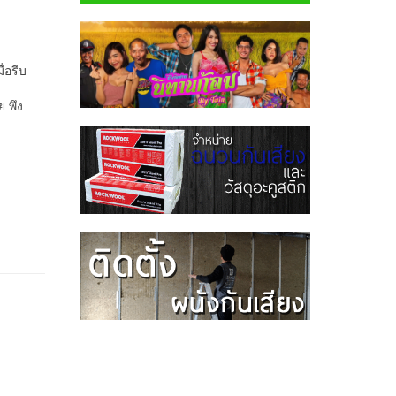
ื่อรีบ
ย พึง