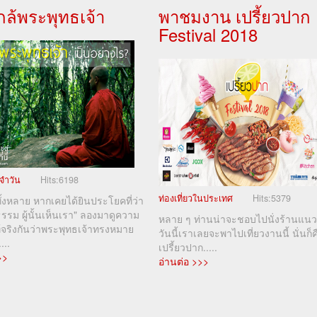
่ใกล้พระพุทธเจ้า
พาชมงาน เปรี้ยวปาก
Festival 2018
จำวัน
Hits:
6198
ท่องเที่ยวในประเทศ
Hits:
5379
้งหลาย หากเคยได้ยินประโยคที่ว่า
นธรรม ผู้นั้นเห็นเรา" ลองมาดูความ
หลาย ๆ ท่านน่าจะชอบไปนั่งร้านแนว
้จริงกันว่าพระพุทธเจ้าทรงหมาย
วันนี้เราเลยจะพาไปเที่ยวงานนี้ นั่นก็ค
...
เปรี้ยวปาก.....
>>
อ่านต่อ >>>