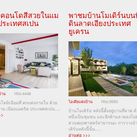
คอนโดสีสวยในแม
พาชมบ้านโมเดิร์นบนที
 ประเทศสเปน
ดินลาดเอียงประเทศ
ยูเครน
บ้าน
Hits:
4448
ไอเดียแต่งบ้าน
Hits:
5693
ดมิเนียมที่ ตกแต่งภายใน ด้วย
งาม เมืองแมดริด ประเทศสเปน.....
บ้านโมเดิร์น หลังนี้ตั้งอยู่บานที่ลาด ด
>>
หนึ่งเป็นชุมชน และอีกด้านลาดลงไปต
สวนพฤกศาสตร์สาธารณะ การวางบ้
เดิร์นหลังนี้นั้น.....
อ่านต่อ >>>