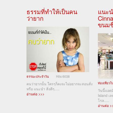
ธรรมที่ทำให้เป็นคน
แนะน
ว่ายาก
Cinn
ขนมชื
ธรรมะประจำวัน
Hits:
6038
ท่องเที่ยว
คนว่ายากนั้น ใครๆก็คงจะไม่อยากจะสอนสั่ง
หรือ แนะนำ สิ่งดีๆ.....
วันนี้แอด
อ่านต่อ >>>
Island เ
โรล.....
อ่านต่อ >