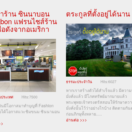
ำร้าน ซินนาบอน
ตระกูลที่ตั้งอยู่ได้นาน
abon แฟรนไชส์ร้าน
่อดังจากอเมริกา
ธรรมะประจำวัน
Hits:
6027
หากเราสร้างตัวได้สำเร็จแล้ว มีความ
มั่งคั่งแล้ว มีโภคทรัพย์มากมายแล้ว
ในประเทศ
Hits:
7500
พระพุทธเจ้าทรงตรัสสอนให้รักษาคว
มินมีโอกาสมาทำบุญที่ Fashion
มั่งคั่งนั้นไว้ว่าอย่างไรบ้าง ติดตามกัน
ลยได้โอกาสแวะชิมขนม ซินนามอน
ก่อนภิกษุทั้งหลาย.....
อ่านต่อ >>>
>>