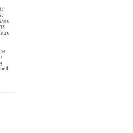
ว้
้ว
ำกุศล
ไว้
ั้นแล
่าง
ม
ดู
วกนี้