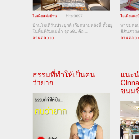
ไอเดียแต่งบ้าน
Hits:
3697
ไอเดียแต่ง
บ้านโมเดิร์นประยุกต์ เวียดนามหลังนี้ ตั้งอยู่
พาชมคอนโ
ในพื้นที่ริมแม่น้ำ จุดเด่น คือ.....
สีสันสวย
อ่านต่อ >>>
อ่านต่อ >
ธรรมที่ทำให้เป็นคน
แนะน
ว่ายาก
Cinn
ขนมชื