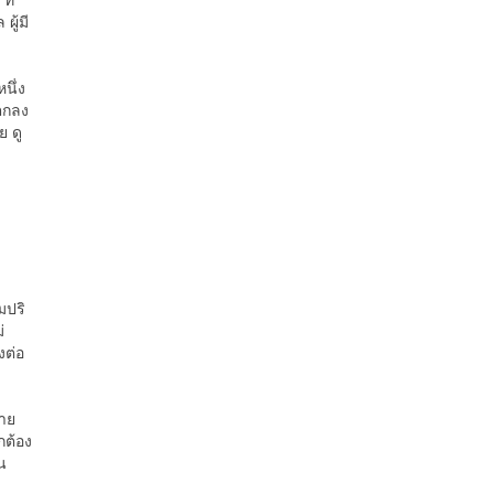
ผู้มี
นึ่ง
มตกลง
 ดู
มปริ
่
งต่อ
าย
กต้อง
น