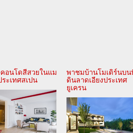
คอนโดสีสวยในแม
พาชมบ้านโมเดิร์นบนที
 ประเทศสเปน
ดินลาดเอียงประเทศ
ยูเครน