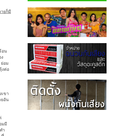
ายก็มี
ร้อน
อง
 ย่อม
้งต่อ
่
องเขา
ายอัน
่
อมมี
 ทำ
ที่