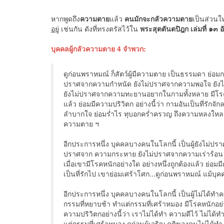
หากพูดถึง
ความตาย
แล้ว
คนมักจะกลัวความตาย
เป็นส่วนใ
อยู่
เช่นกัน ดังที่ทรงตรัสไว้ใน
พระสุตตันตปิฎก เล่มที่ ๑๓ 
บุคคลผู้กลัวความตาย 4 จำพวก:
ดูก่อนพราหมณ์ ก็สัตว์ผู้มีความตาย เป็นธรรมดา ย่อมก
ปราศจากความกำหนัด ยังไม่ปราศจากความพอใจ ยังไ
ยังไม่ปราศจากความทะยานอยากในกามทั้งหลาย มีโรคหนั
แล้ว ย่อมมีความปริวิตก อย่างนี้ว่า กามอันเป็นที่รัก
ลำบากใจ ย่อมร่ำไร ทุบอกคร่ำครวญ ถึงความหลงใหล ดู
ความตาย ฯ
อีกประการหนึ่ง บุคคลบางคนในโลกนี้ เป็นผู้ยังไม่
ปราศจาก ความกระหาย ยังไม่ปราศจากความเร่าร้อน 
เมื่อเขามีโรคหนักอย่างใด อย่างหนึ่งถูกต้องแล้ว ย่อม
เป็นที่รักไป เขาย่อมเศร้าโศก...ดูก่อนพราหมณ์ แม้บุ
อีกประการหนึ่ง บุคคลบางคนในโลกนี้ เป็นผู้ไม่ได้ทำค
กรรมที่หยาบช้า ทำแต่กรรมที่เศร้าหมอง มีโรคหนักอย่าง
ความปริวิตกอย่างนี้ว่า เราไม่ได้ทำ ความดีไว้ ไม่ได
แต่กรรมที่เศร้าหมอง ดูก่อนผู้เจริญ คติของคนไม่ได้ท