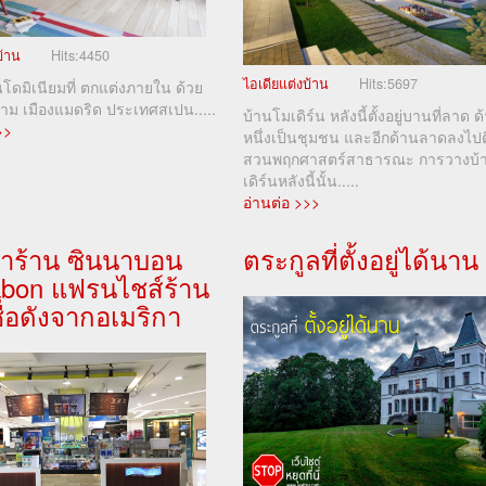
บ้าน
Hits:
4450
ไอเดียแต่งบ้าน
Hits:
5697
ดมิเนียมที่ ตกแต่งภายใน ด้วย
งาม เมืองแมดริด ประเทศสเปน.....
บ้านโมเดิร์น หลังนี้ตั้งอยู่บานที่ลาด ด
>>
หนึ่งเป็นชุมชน และอีกด้านลาดลงไปต
สวนพฤกศาสตร์สาธารณะ การวางบ้
เดิร์นหลังนี้นั้น.....
อ่านต่อ >>>
ำร้าน ซินนาบอน
ตระกูลที่ตั้งอยู่ได้นาน
abon แฟรนไชส์ร้าน
่อดังจากอเมริกา