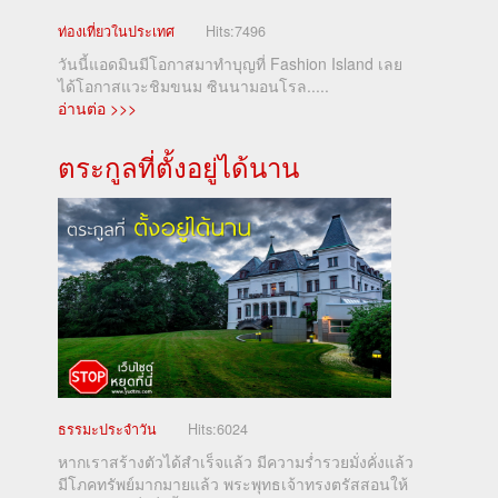
ท่องเที่ยวในประเทศ
Hits:
7496
วันนี้แอดมินมีโอกาสมาทำบุญที่ Fashion Island เลย
ได้โอกาสแวะชิมขนม ซินนามอนโรล.....
อ่านต่อ >>>
ตระกูลที่ตั้งอยู่ได้นาน
ธรรมะประจำวัน
Hits:
6024
หากเราสร้างตัวได้สำเร็จแล้ว มีความร่ำรวยมั่งคั่งแล้ว
มีโภคทรัพย์มากมายแล้ว พระพุทธเจ้าทรงตรัสสอนให้