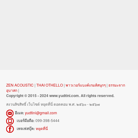
ZEN ACOUSTIC
|
THAI OTHELLO
|
พาวเวอร์แบงค์เกมส์สนุกๆ
|
ธรรมะจาก
อุบาสก
|
Copyright © 2015 - 2024 www.yudtini.com. All rights reserved.
สงวนลิขสิทธิ์ เว็บไซต์ หยุดที่นี่ ดอตคอม พ.ศ. ๒๕๖๐ - ๒๕๖๗
อีเมล:
yudtini@gmail.com
เบอร์มือถือ:
099-398-5444
เพจเฟสบุ๊ค:
หยุดที่นี่