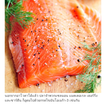
นอกจากอาโวคาโด้แล้ว ปลาจำพวกแซลมอน แมคเคอเรล เฮอร์ริ่ง
และซาร์ดีน ก็อุดมไปด้วยกรดไขมันโอเมก้า-3 เช่นกัน