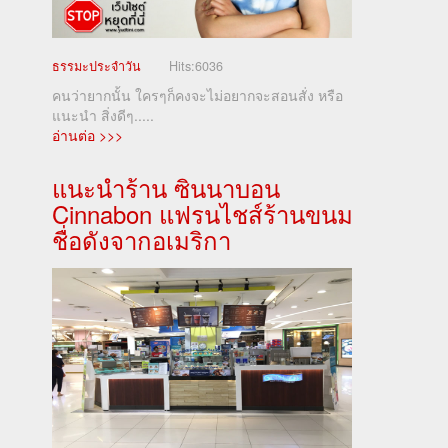
ธรรมะประจำวัน
Hits:
6036
คนว่ายากนั้น ใครๆก็คงจะไม่อยากจะสอนสั่ง หรือ
แนะนำ สิ่งดีๆ.....
อ่านต่อ >>>
แนะนำร้าน ซินนาบอน
Cinnabon แฟรนไชส์ร้านขนม
ชื่อดังจากอเมริกา