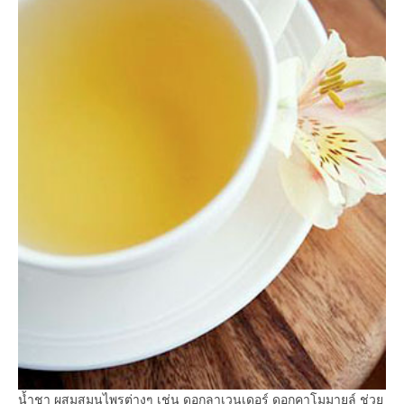
น้ำชา ผสมสมุนไพรต่างๆ เช่น ดอกลาเวนเดอร์ ดอกคาโมมายล์ ช่วย