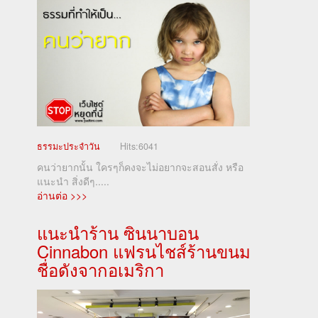
ธรรมะประจำวัน
Hits:
6041
คนว่ายากนั้น ใครๆก็คงจะไม่อยากจะสอนสั่ง หรือ
แนะนำ สิ่งดีๆ.....
อ่านต่อ >>>
แนะนำร้าน ซินนาบอน
Cinnabon แฟรนไชส์ร้านขนม
ชื่อดังจากอเมริกา