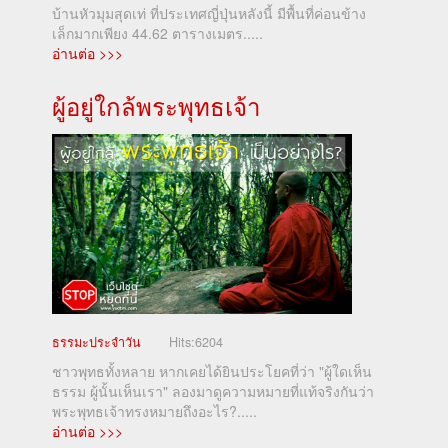
บ้านหัวมุมสุดเท่ ที่ประเทศญี่ปุ่นหลังนี้ มีพื้นที่ค่อนข้าง
เล็กมากเพียง 44.62 ตารางเมตร.....
อ่านต่อ >>>
ผู้อยู่ใกล้พระพุทธเจ้า
ธรรมะประจำวัน
Hits:
6204
ชาวพุทธทั้งหลาย หากเคยได้ยินประโยคที่ว่า "ผู้ใดเห็น
ธรรม ผู้นั้นเห็นเรา" ลองมาดูความหมายที่แท้จริงกันว่า
พระพุทธเจ้าทรงหมายถึงอะไร?.....
อ่านต่อ >>>