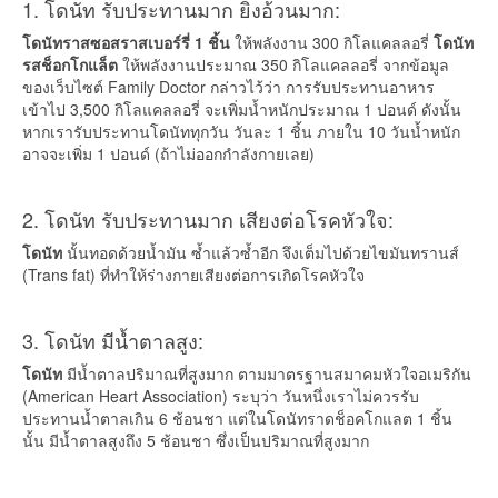
1. โดนัท รับประทานมาก ยิ่งอ้วนมาก:
โดนัทราสซอสราสเบอร์รี่ 1 ชิ้น
ให้พลังงาน 300 กิโลแคลลอรี่
โดนัท
รสช็อกโกแล็ต
ให้พลังงานประมาณ 350 กิโลแคลลอรี่ จากข้อมูล
ของเว็บไซต์ Family Doctor กล่าวไว้ว่า การรับประทานอาหาร
เข้าไป 3,500 กิโลแคลลอรี่ จะเพิ่มน้ำหนักประมาณ 1 ปอนด์ ดังนั้น
หากเรารับประทานโดนัททุกวัน วันละ 1 ชิ้น ภายใน 10 วันน้ำหนัก
อาจจะเพิ่ม 1 ปอนด์ (ถ้าไม่ออกกำลังกายเลย)
2. โดนัท รับประทานมาก เสียงต่อโรคหัวใจ:
โดนัท
นั้นทอดด้วยน้ำมัน ซ้ำแล้วซ้ำอีก จึงเต็มไปด้วยไขมันทรานส์
(Trans fat) ที่ทำให้ร่างกายเสียงต่อการเกิดโรคหัวใจ
3. โดนัท มีน้ำตาลสูง:
โดนัท
มีน้ำตาลปริมาณที่สูงมาก ตามมาตรฐานสมาคมหัวใจอเมริกัน
(American Heart Association) ระบุว่า วันหนึ่งเราไม่ควรรับ
ประทานน้ำตาลเกิน 6 ช้อนชา แต่ในโดนัทราดช็อคโกแลต 1 ชิ้น
นั้น มีน้ำตาลสูงถึง 5 ช้อนชา ซึ่งเป็นปริมาณที่สูงมาก