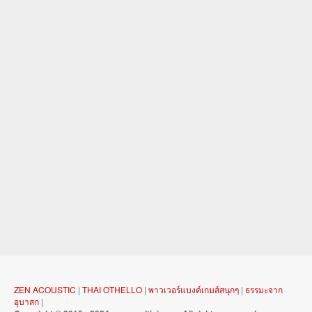
ZEN ACOUSTIC
|
THAI OTHELLO
|
พาวเวอร์แบงค์เกมส์สนุกๆ
|
ธรรมะจาก
อุบาสก
|