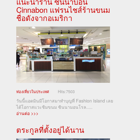
แนะนำร้าน ซินนาบอน
Cinnabon แฟรนไชส์ร้านขนม
ชื่อดังจากอเมริกา
ท่องเที่ยวในประเทศ
Hits:
7503
วันนี้แอดมินมีโอกาสมาทำบุญที่ Fashion Island เลย
ได้โอกาสแวะชิมขนม ซินนามอนโรล.....
อ่านต่อ >>>
ตระกูลที่ตั้งอยู่ได้นาน