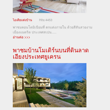
ไอเดียแต่งบ้าน
Hits:
4453
พาชมคอนโดมิเนียมที่ ตกแต่งภายใน ด้วยสีสันสวยงาม
เมืองแมดริด ประเทศสเปน.....
อ่านต่อ >>>
พาชมบ้านโมเดิร์นบนที่ดินลาด
เอียงประเทศยูเครน