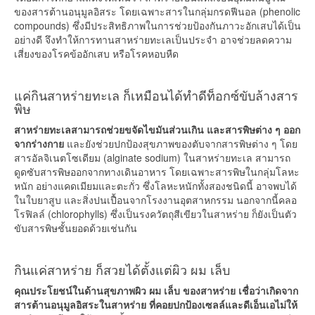
ของสารต้านอนุมูลอิสระ โดยเฉพาะสารในกลุ่มกรดฟีนอล (phenolic
compounds) ซึ่งมีประสิทธิภาพในการช่วยป้องกันภาวะอักเสบได้เป็น
อย่างดี จึงทำให้การทานสาหร่ายทะเลเป็นประจำ อาจช่วยลดความ
เสี่ยงของโรคข้ออักเสบ หรือโรคหอบหืด
แค่กินสาหร่ายทะเล ก็เหมือนได้ทำดีท็อกซ์ขับล้างสาร
พิษ
สาหร่ายทะเลสามารถช่วยขจัดไขมันส่วนเกิน และสารพิษต่าง ๆ ออก
จากร่างกาย
และยังช่วยปกป้องสุขภาพของตับจากสารพิษต่าง ๆ โดย
สารอัลจิเนตโซเดียม (alginate sodium) ในสาหร่ายทะเล สามารถ
ดูดซับสารพิษออกจากทางเดินอาหาร โดยเฉพาะสารพิษในกลุ่มโลหะ
หนัก อย่างแคดเมียมและตะกั่ว ซึ่งโลหะหนักทั้งสองชนิดนี้ อาจพบได้
ในใบยาสูบ และสิ่งปนเปื้อนจากโรงงานอุตสาหกรรม นอกจากนี้คลอ
โรฟิลล์ (chlorophylls) ซึ่งเป็นรงควัตถุสีเขียวในสาหร่าย ก็ยังเป็นตัว
ขับสารพิษชั้นยอดด้วยเช่นกัน
กินแค่สาหร่าย ก็สวยได้ตั้งแต่ผิว ผม เล็บ
คุณประโยชน์ในด้านสุขภาพผิว ผม เล็บ ของสาหร่าย เชื่อว่าเกิดจาก
สารต้านอนุมูลอิสระในสาหร่าย ที่คอยปกป้องเซลล์และดีเอ็นเอไม่ให้