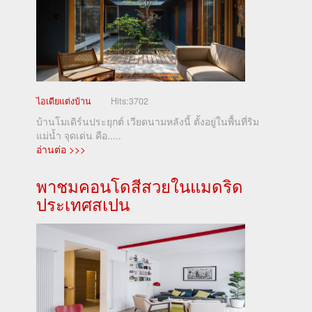
ไอเดียแต่งบ้าน
Hits:
3702
บ้านโมเดิร์นประยุกต์ เวียดนามหลังนี้ ตั้งอยู่ในพื้นที่ริม
แม่น้ำ จุดเด่น คือ.....
อ่านต่อ >>>
พาชมคอนโดสีสวยในแมดริด
ประเทศสเปน