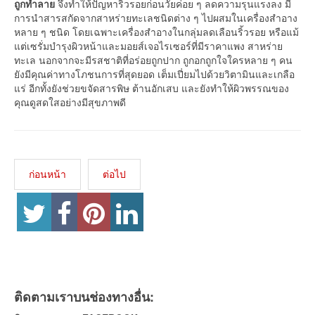
ถูกทำลาย
จึงทำให้ปัญหาริ้วรอยก่อนวัยค่อย ๆ ลดความรุนแรงลง มี
การนำสารสกัดจากสาหร่ายทะเลชนิดต่าง ๆ ไปผสมในเครื่องสำอาง
หลาย ๆ ชนิด โดยเฉพาะเครื่องสำอางในกลุ่มลดเลือนริ้วรอย หรือแม้
แต่เซรั่มบำรุงผิวหน้าและมอยส์เจอไรเซอร์ที่มีราคาแพง สาหร่าย
ทะเล นอกจากจะมีรสชาติที่อร่อยถูกปาก ถูกอกถูกใจใครหลาย ๆ คน
ยังมีคุณค่าทางโภชนการที่สุดยอด เต็มเปี่ยมไปด้วยวิตามินและเกลือ
แร่ อีกทั้งยังช่วยขจัดสารพิษ ต้านอักเสบ และยังทำให้ผิวพรรณของ
คุณดูสดใสอย่างมีสุขภาพดี
ก่อนหน้า
ต่อไป
ติดตามเราบนช่องทางอื่น: