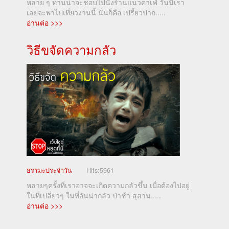
หลาย ๆ ท่านน่าจะชอบไปนั่งร้านแนวคาเฟ่ วันนี้เรา
เลยจะพาไปเที่ยวงานนี้ นั่นก็คือ เปรี้ยวปาก.....
อ่านต่อ >>>
วิธีขจัดความกลัว
ธรรมะประจำวัน
Hits:
5961
หลายๆครั้งที่เราอาจจะเกิดความกลัวขึ้น เมื่อต้องไปอยู่
ในที่เปลี่ยวๆ ในที่อันน่ากลัว ป่าช้า สุสาน.....
อ่านต่อ >>>