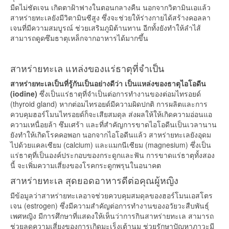
มืดไม่ชัดเจน เกิดตาฝ้าฟางในตอนกลางคืน นอกจากวิตามินเอแล้ว
สาหร่ายทะเลยังมีวิตามินซีสูง ซึ่งจะช่วยให้ร่างกายได้สร้างคอลลา
เจนที่มีความสมบูรณ์ ช่วยเสริมภูมิต้านทาน อีกทั้งยังทำให้ลำไส้
สามารถดูดซึมธาตุเหล็กจากอาหารได้มากขึ้น
สาหร่ายทะเล แหล่งของแร่ธาตุที่จำเป็น
สาหร่ายทะเลเป็นที่รู้กันเป็นอย่างดีว่า เป็นแหล่งของธาตุไอโอดีน
(iodine)
ซึ่งเป็นแร่ธาตุที่จำเป็นต่อการทำงานของต่อมไทรอยด์
(thyroid gland) หากต่อมไทรอยด์มีความผิดปกติ การผลิตและการ
ควบคุมฮอร์โมนไทรอยด์ก็จะเสียสมดุล ส่งผลให้ให้เกิดความอ่อนแอ
ความเหนื่อยล้า ซึมเศร้า และที่สำคัญการขาดไอโอดีนเป็นเวลานาน
ยังทำให้เกิดโรคคอพอก นอกจากไอโอดีนแล้ว สาหร่ายทะเลยังอุดม
ไปด้วยแคลเซียม (calcium) และแมกนีเซียม (magnesium) ซึ่งเป็น
แร่ธาตุที่เป็นองค์ประกอบของกระดูกและฟัน การขาดแร่ธาตุทั้งสอง
นี้ จะเพิ่มความเสี่ยงของโรคกระดูกพรุนในอนาคต
สาหร่ายทะเล สุดยอดอาหารดีต่อคุณผู้หญิง
มีข้อมูลว่าสาหร่ายทะเลอาจช่วยควบคุมสมดุลของฮอร์โมนเอสโตร
เจน (estrogen) ซึ่งมีความสำคัญต่อการทำงานของอวัยวะสืบพันธุ์
เพศหญิง มีการศึกษาที่แสดงให้เห็นว่าการกินสาหร่ายทะเล สามารถ
ช่วยลดความเสี่ยงของการเกิดมะเร็งเต้านม ช่วยรักษาปัญหาภาวะมี