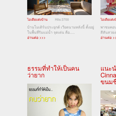
ไอเดียแต่งบ้าน
Hits:
3700
ไอเดียแต่ง
บ้านโมเดิร์นประยุกต์ เวียดนามหลังนี้ ตั้งอยู่
พาชมคอนโ
ในพื้นที่ริมแม่น้ำ จุดเด่น คือ.....
สีสันสวย
อ่านต่อ >>>
อ่านต่อ >
ธรรมที่ทำให้เป็นคน
แนะน
ว่ายาก
Cinn
ขนมชื