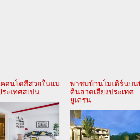
คอนโดสีสวยในแม
พาชมบ้านโมเดิร์นบนที
 ประเทศสเปน
ดินลาดเอียงประเทศ
ยูเครน