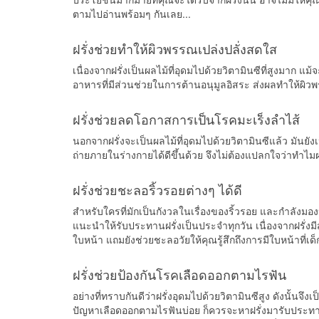
ตามไปอ่านพร้อมๆ กันเลย...
ฝรั่งช่วยทำให้ผิวพรรณเปล่งปลั่งสดใส
เนื่องจากฝรั่งเป็นผลไม้ที่อุดมไปด้วยวิตามินซีที่สูงมาก แม้
อาหารที่มีส่วนช่วยในการต้านอนุมูลอิสระ ส่งผลทำให้ผิ
ฝรั่งช่วยลดโอกาสการเป็นโรคมะเร็งลำไส้
นอกจากฝรั่งจะเป็นผลไม้ที่อุดมไปด้วยวิตามินซีแล้ว มันยั
ถ่ายภายในร่างกายได้ดีขึ้นด้วย จึงไม่ต้องแปลกใจว่าทำไม
ฝรั่งช่วยชะลอริ้วรอยต่างๆ ได้ดี
สำหรับใครที่มักเป็นกังวลในเรื่องของริ้วรอย และกำลังมองหา
แนะนำให้รับประทานฝรั่งเป็นประจำทุกวัน เนื่องจากฝรั่งมี
ใบหน้า แถมยังช่วยชะลอวัยให้คุณรู้สึกถึงการมีใบหน้าที่เด็
ฝรั่งช่วยป้องกันโรคเลือดออกตามไรฟัน
อย่างที่ทราบกันดีว่าฝรั่งอุดมไปด้วยวิตามินซีสูง ดังนั้น
ปัญหาเลือดออกตามไรฟันบ่อย ก็ควรจะหาฝรั่งมารับประทานกัน