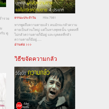
ธรรมะประจำวัน
Hits:
7981
ร่ำรวย
หากพูดถึงความตายแล้ว คนมักจะกลัวความ
าม
ตายเป็นส่วนใหญ่ แต่ในทางพุทธนั้น บุคคลที่
ครับ ดู
ไม่กลัวความตายก็มีอยู่ และบุคคลที่กลัว
ความตายก็มีอยู่.....
อ่านต่อ >>>
วิธีขจัดความกลัว