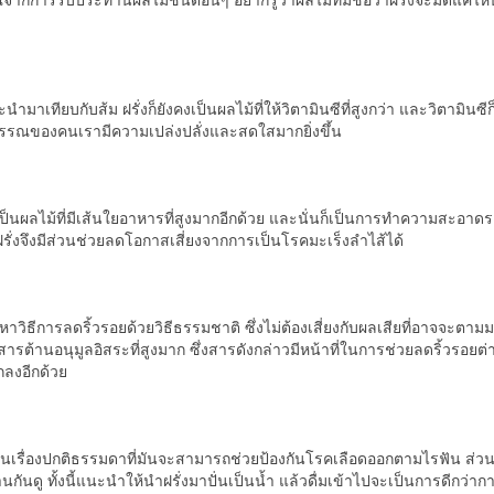
จะนำมาเทียบกับส้ม ฝรั่งก็ยังคงเป็นผลไม้ที่ให้วิตามินซีที่สูงกว่า และวิตามินซี
วพรรณของคนเรามีความเปล่งปลั่งและสดใสมากยิ่งขึ้น
งเป็นผลไม้ที่มีเส้นใยอาหารที่สูงมากอีกด้วย และนั่นก็เป็นการทำความสะอาด
ฝรั่งจึงมีส่วนช่วยลดโอกาสเสี่ยงจากการเป็นโรคมะเร็งลำไส้ได้
วิธีการลดริ้วรอยด้วยวิธีธรรมชาติ ซึ่งไม่ต้องเสี่ยงกับผลเสียที่อาจจะตามมา
สารต้านอนุมูลอิสระที่สูงมาก ซึ่งสารดังกล่าวมีหน้าที่ในการช่วยลดริ้วรอยต
กลงอีกด้วย
จึงเป็นเรื่องปกติธรรมดาที่มันจะสามารถช่วยป้องกันโรคเลือดออกตามไรฟัน ส่วนใ
ดู ทั้งนี้แนะนำให้นำฝรั่งมาปั่นเป็นน้ำ แล้วดื่มเข้าไปจะเป็นการดีกว่าการ