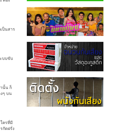
ก็เป็นสาร
ระบบขับ
นั้น ก็
่างๆ บน
ครที่มี
กัดฝรั่ง