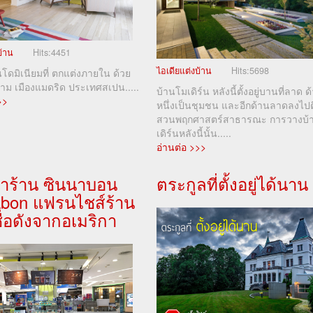
บ้าน
Hits:
4451
ไอเดียแต่งบ้าน
Hits:
5698
ดมิเนียมที่ ตกแต่งภายใน ด้วย
งาม เมืองแมดริด ประเทศสเปน.....
บ้านโมเดิร์น หลังนี้ตั้งอยู่บานที่ลาด ด
>>
หนึ่งเป็นชุมชน และอีกด้านลาดลงไปต
สวนพฤกศาสตร์สาธารณะ การวางบ้
เดิร์นหลังนี้นั้น.....
อ่านต่อ >>>
ำร้าน ซินนาบอน
ตระกูลที่ตั้งอยู่ได้นาน
abon แฟรนไชส์ร้าน
่อดังจากอเมริกา