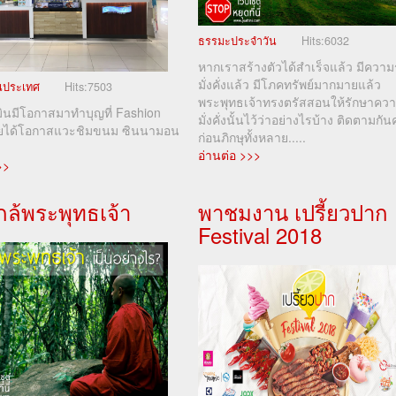
ธรรมะประจำวัน
Hits:
6032
หากเราสร้างตัวได้สำเร็จแล้ว มีความ
มั่งคั่งแล้ว มีโภคทรัพย์มากมายแล้ว
ในประเทศ
Hits:
7503
พระพุทธเจ้าทรงตรัสสอนให้รักษาคว
มินมีโอกาสมาทำบุญที่ Fashion
มั่งคั่งนั้นไว้ว่าอย่างไรบ้าง ติดตามกัน
ลยได้โอกาสแวะชิมขนม ซินนามอน
ก่อนภิกษุทั้งหลาย.....
อ่านต่อ >>>
>>
่ใกล้พระพุทธเจ้า
พาชมงาน เปรี้ยวปาก
Festival 2018