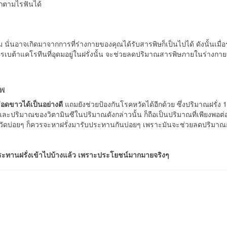
อกตามไรฟันได้
ม นั่นอาจเกิดมาจากการที่ร่างกายของคุณได้รับสารพิษก็เป็นไปได้ ดังนั้นเมื่
ารเบต้าแคโรทีนที่อุดมอยู่ในฝรั่งนั้น จะช่วยลดปริมาณสารพิษภายในร่างกา
าพ
ือดขาวได้เป็นอย่างดี
แถมยังช่วยป้องกันโรคหวัดได้อีกด้วย ซึ่งปริมาณฝรั่ง 
ยว และปริมาณของวิตามินซีในปริมาณดังกล่าวนั้น ก็ถือเป็นปริมาณที่เพียงพอต
หวัดบ่อยๆ ก็ควรจะหาฝรั่งมารับประทานกันบ่อยๆ เพราะมันจะช่วยลดปริมาณ
ประทานฝรั่งเข้าไปบ้างแล้ว เพราะประโยชน์มากมายจริงๆ