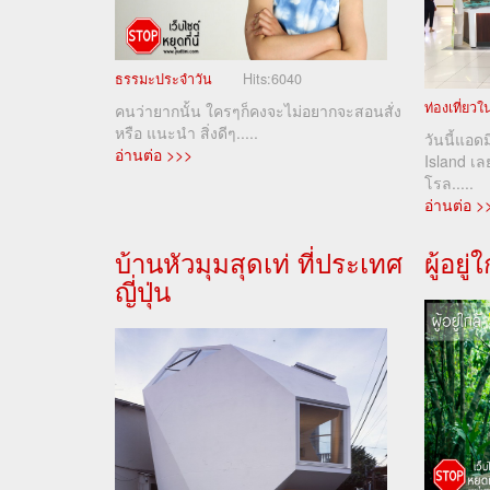
ธรรมะประจำวัน
Hits:
6040
ท่องเที่ยว
คนว่ายากนั้น ใครๆก็คงจะไม่อยากจะสอนสั่ง
หรือ แนะนำ สิ่งดีๆ.....
วันนี้แอด
อ่านต่อ >>>
Island เ
โรล.....
อ่านต่อ >
บ้านหัวมุมสุดเท่ ที่ประเทศ
ผู้อยู
ญี่ปุ่น