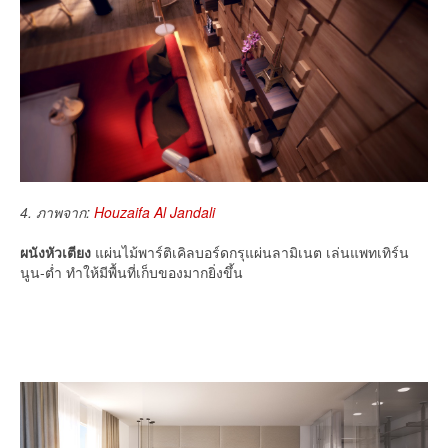
4. ภาพจาก:
Houzaifa Al Jandali
ผนังหัวเตียง
แผ่นไม้พาร์ติเคิลบอร์ดกรุแผ่นลามิเนต เล่นแพทเทิร์น
นูน-ต่ำ ทำให้มีพื้นที่เก็บของมากยิ่งขึ้น