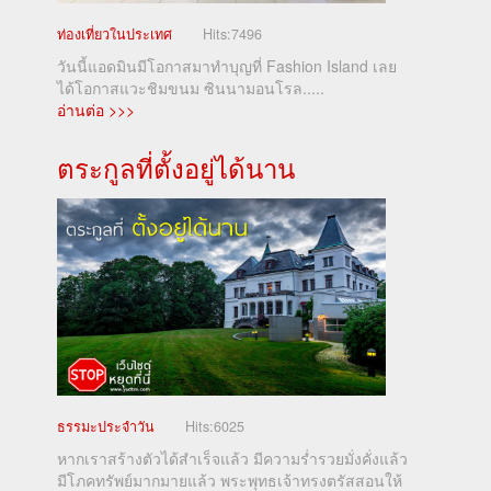
ท่องเที่ยวในประเทศ
Hits:
7496
วันนี้แอดมินมีโอกาสมาทำบุญที่ Fashion Island เลย
ได้โอกาสแวะชิมขนม ซินนามอนโรล.....
อ่านต่อ >>>
ตระกูลที่ตั้งอยู่ได้นาน
ธรรมะประจำวัน
Hits:
6025
หากเราสร้างตัวได้สำเร็จแล้ว มีความร่ำรวยมั่งคั่งแล้ว
มีโภคทรัพย์มากมายแล้ว พระพุทธเจ้าทรงตรัสสอนให้