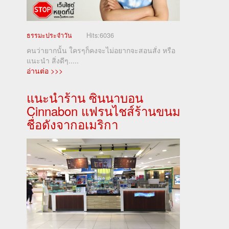
ธรรมะประจำวัน
Hits:
6036
คนว่ายากนั้น ใครๆก็คงจะไม่อยากจะสอนสั่ง หรือ
แนะนำ สิ่งดีๆ.....
อ่านต่อ >>>
แนะนำร้าน ซินนาบอน
Cinnabon แฟรนไชส์ร้านขนม
ชื่อดังจากอเมริกา