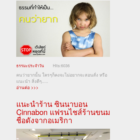
ธรรมะประจำวัน
Hits:
6036
คนว่ายากนั้น ใครๆก็คงจะไม่อยากจะสอนสั่ง หรือ
แนะนำ สิ่งดีๆ.....
อ่านต่อ >>>
แนะนำร้าน ซินนาบอน
Cinnabon แฟรนไชส์ร้านขนม
ชื่อดังจากอเมริกา