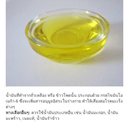
น้ำมันที่ทำจากถั่วเหลือง หรือ ข้าวโพดนั้น ประกอบด้วย กรดไขมันโอ
เมก้า-6 ซึ่งจะเพิ่มสารอนุมูลอิสระในร่างกาย ทำให้เสี่ยงต่อโรคมะเร็ง
ต่างๆ
ทางเลือกอื่นๆ:
ควรใช้น้ำมันประเภทอื่น เช่น น้ำมันมะกอก, น้ำมัน
มะพร้าว, เนยแท้, น้ำมันรำข้าว