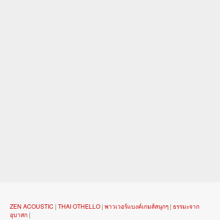
ZEN ACOUSTIC
|
THAI OTHELLO
|
พาวเวอร์แบงค์เกมส์สนุกๆ
|
ธรรมะจาก
อุบาสก
|