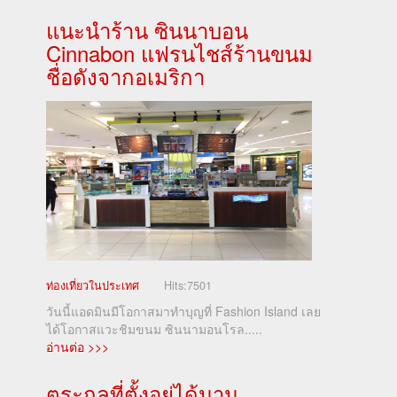
แนะนำร้าน ซินนาบอน
Cinnabon แฟรนไชส์ร้านขนม
ชื่อดังจากอเมริกา
ท่องเที่ยวในประเทศ
Hits:
7501
วันนี้แอดมินมีโอกาสมาทำบุญที่ Fashion Island เลย
ได้โอกาสแวะชิมขนม ซินนามอนโรล.....
อ่านต่อ >>>
ตระกูลที่ตั้งอยู่ได้นาน