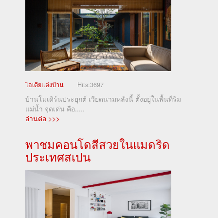
ไอเดียแต่งบ้าน
Hits:
3697
บ้านโมเดิร์นประยุกต์ เวียดนามหลังนี้ ตั้งอยู่ในพื้นที่ริม
แม่น้ำ จุดเด่น คือ.....
อ่านต่อ >>>
พาชมคอนโดสีสวยในแมดริด
ประเทศสเปน