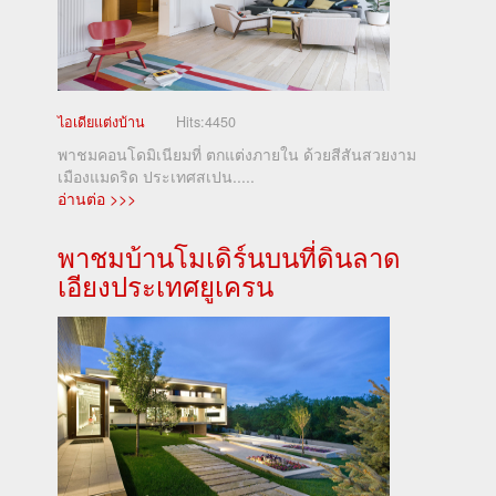
ไอเดียแต่งบ้าน
Hits:
4450
พาชมคอนโดมิเนียมที่ ตกแต่งภายใน ด้วยสีสันสวยงาม
เมืองแมดริด ประเทศสเปน.....
อ่านต่อ >>>
พาชมบ้านโมเดิร์นบนที่ดินลาด
เอียงประเทศยูเครน