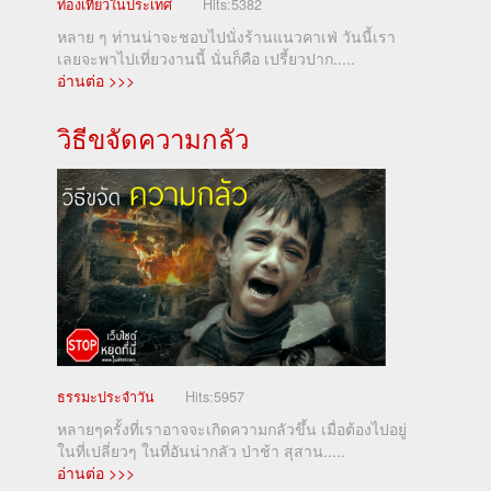
ท่องเที่ยวในประเทศ
Hits:
5382
หลาย ๆ ท่านน่าจะชอบไปนั่งร้านแนวคาเฟ่ วันนี้เรา
เลยจะพาไปเที่ยวงานนี้ นั่นก็คือ เปรี้ยวปาก.....
อ่านต่อ >>>
วิธีขจัดความกลัว
ธรรมะประจำวัน
Hits:
5957
หลายๆครั้งที่เราอาจจะเกิดความกลัวขึ้น เมื่อต้องไปอยู่
ในที่เปลี่ยวๆ ในที่อันน่ากลัว ป่าช้า สุสาน.....
อ่านต่อ >>>