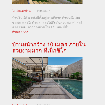
ไอเดียแต่งบ้าน
Hits:
5697
บ้านโมเดิร์น หลังนี้ตั้งอยู่บานที่ลาด ด้านหนึ่งเป็น
ชุมชน และอีกด้านลาดลงไปติดกับสวนพฤกศาสตร์
สาธารณะ การวางบ้านโมเดิร์นหลังนี้นั้น.....
อ่านต่อ >>>
บ้านหน้ากว้าง 10 เมตร ภายใน
สวยงามมาก ที่เม็กซิโก