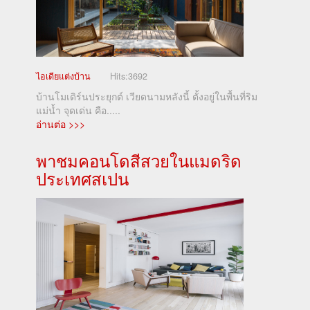
ไอเดียแต่งบ้าน
Hits:
3692
บ้านโมเดิร์นประยุกต์ เวียดนามหลังนี้ ตั้งอยู่ในพื้นที่ริม
แม่น้ำ จุดเด่น คือ.....
อ่านต่อ >>>
พาชมคอนโดสีสวยในแมดริด
ประเทศสเปน