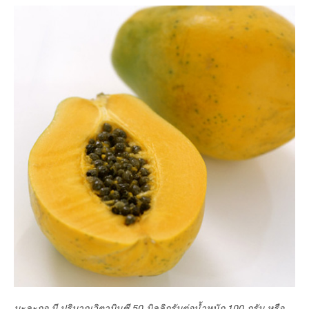
มะละกอ มี ปริมาณวิตามินซี 50 มิลลิกรัมต่อน้ำหนัก 100 กรัม หรือ