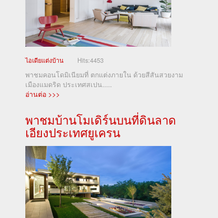
ไอเดียแต่งบ้าน
Hits:
4453
พาชมคอนโดมิเนียมที่ ตกแต่งภายใน ด้วยสีสันสวยงาม
เมืองแมดริด ประเทศสเปน.....
อ่านต่อ >>>
พาชมบ้านโมเดิร์นบนที่ดินลาด
เอียงประเทศยูเครน