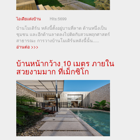
ไอเดียแต่งบ้าน
Hits:
5699
บ้านโมเดิร์น หลังนี้ตั้งอยู่บานที่ลาด ด้านหนึ่งเป็น
ชุมชน และอีกด้านลาดลงไปติดกับสวนพฤกศาสตร์
สาธารณะ การวางบ้านโมเดิร์นหลังนี้นั้น.....
อ่านต่อ >>>
บ้านหน้ากว้าง 10 เมตร ภายใน
สวยงามมาก ที่เม็กซิโก