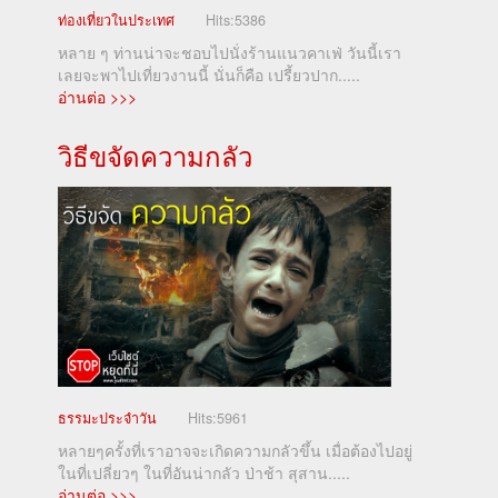
ท่องเที่ยวในประเทศ
Hits:
5386
หลาย ๆ ท่านน่าจะชอบไปนั่งร้านแนวคาเฟ่ วันนี้เรา
เลยจะพาไปเที่ยวงานนี้ นั่นก็คือ เปรี้ยวปาก.....
อ่านต่อ >>>
วิธีขจัดความกลัว
ธรรมะประจำวัน
Hits:
5961
หลายๆครั้งที่เราอาจจะเกิดความกลัวขึ้น เมื่อต้องไปอยู่
ในที่เปลี่ยวๆ ในที่อันน่ากลัว ป่าช้า สุสาน.....
อ่านต่อ >>>