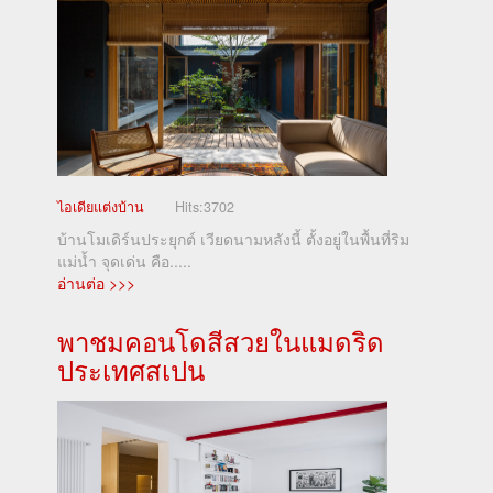
ไอเดียแต่งบ้าน
Hits:
3702
บ้านโมเดิร์นประยุกต์ เวียดนามหลังนี้ ตั้งอยู่ในพื้นที่ริม
แม่น้ำ จุดเด่น คือ.....
อ่านต่อ >>>
พาชมคอนโดสีสวยในแมดริด
ประเทศสเปน