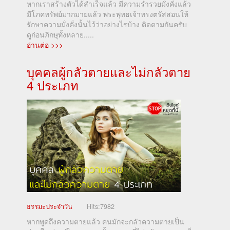
หากเราสร้างตัวได้สำเร็จแล้ว มีความร่ำรวยมั่งคั่งแล้ว
มีโภคทรัพย์มากมายแล้ว พระพุทธเจ้าทรงตรัสสอนให้
รักษาความมั่งคั่งนั้นไว้ว่าอย่างไรบ้าง ติดตามกันครับ
ดูก่อนภิกษุทั้งหลาย.....
อ่านต่อ >>>
บุคคลผู้กลัวตายและไม่กลัวตาย
4 ประเภท
ธรรมะประจำวัน
Hits:
7982
หากพูดถึงความตายแล้ว คนมักจะกลัวความตายเป็น