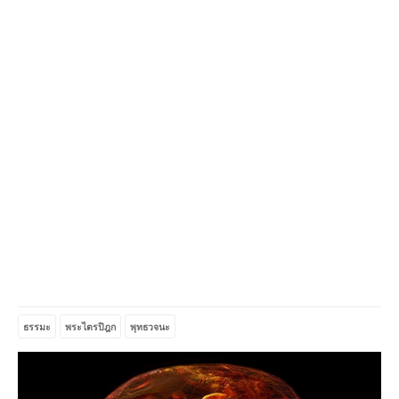
ธรรมะ
พระไตรปิฎก
พุทธวจนะ