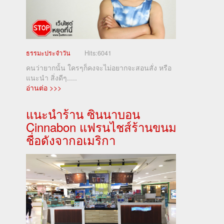
ธรรมะประจำวัน
Hits:
6041
คนว่ายากนั้น ใครๆก็คงจะไม่อยากจะสอนสั่ง หรือ
แนะนำ สิ่งดีๆ.....
อ่านต่อ >>>
แนะนำร้าน ซินนาบอน
Cinnabon แฟรนไชส์ร้านขนม
ชื่อดังจากอเมริกา