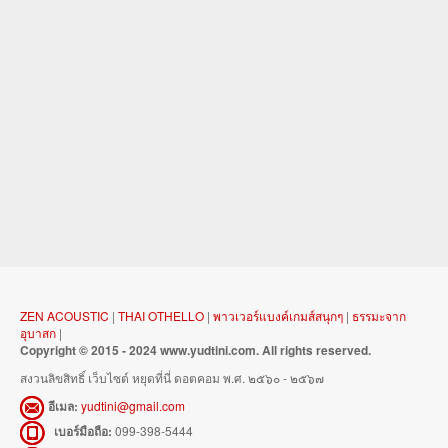
ZEN ACOUSTIC
|
THAI OTHELLO
|
พาวเวอร์แบงค์เกมส์สนุกๆ
|
ธรรมะจาก
อุบาสก
|
Copyright © 2015 - 2024 www.yudtini.com. All rights reserved.
สงวนลิขสิทธิ์ เว็บไซต์ หยุดที่นี่ ดอตคอม พ.ศ. ๒๕๖๐ - ๒๕๖๗
อีเมล:
yudtini@gmail.com
เบอร์มือถือ:
099-398-5444